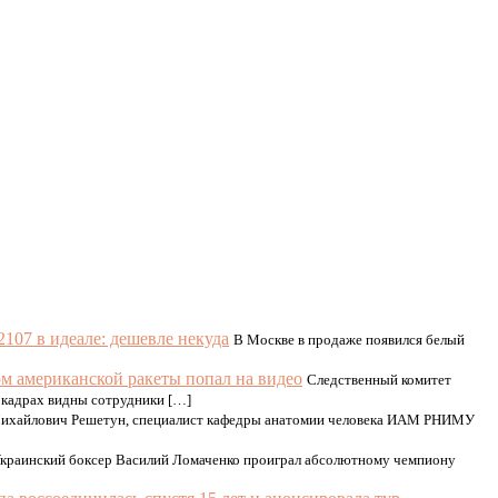
107 в идеале: дешевле некуда
В Москве в продаже появился белый
м американской ракеты попал на видео
Следственный комитет
 кадрах видны сотрудники […]
ихайлович Решетун, специалист кафедры анатомии человека ИАМ РНИМУ
краинский боксер Василий Ломаченко проиграл абсолютному чемпиону