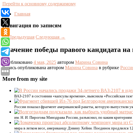
Перейти к основному содержимому
Главная
Навигация по записям
←
Предыдущая
Следующая
→
Значение победы правого кандидата на
Опубликовано
4 мая, 2025
автором
Марина Совина
Запись опубликована автором
Марина Совина
в рубрике
Росси
More from my site
ВАЗ-2107 в состоянии «капсулы времени», выяснила «Российская газе
России показал фрагмент американской ракеты, которую выпустили ук
им. Н. И. Пирогова Минздрава России, разъяснил, по каким критерия
мира в легком весе, американцу Дэвину Хейни. Поединок продлился 1