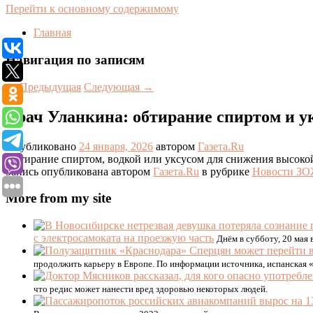
Перейти к основному содержимому
Главная
Навигация по записям
←
Предыдущая
Следующая
→
Врач Уланкина: обтирание спиртом и у
Опубликовано
24 января, 2026
автором
Газета.Ru
Обтирание спиртом, водкой или уксусом для снижения высокой
Запись опубликована автором
Газета.Ru
в рубрике
Новости З
More from my site
с электросамоката на проезжую часть
Днём в субботу, 20 мая
продолжить карьеру в Европе. По информации источника, испанская
что редис может нанести вред здоровью некоторых людей.