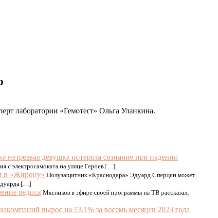
о
перт лаборатории «Гемотест» Ольга Уланкина.
е нетрезвая девушка потеряла сознание при падении
я с электросамоката на улице Героев […]
и в «Жирону»
Полузащитник «Краснодара» Эдуард Сперцян может
Эдуарда […]
ление редиса
Мясников в эфире своей программы на ТВ рассказал,
акомпаний вырос на 13,1% за восемь месяцев 2023 года