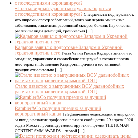
«Постковидный удар по мозгу»: как бороться
с последствиями коронавируса?
Специалисты подчеркивают,
что широкий спектр заболеваний, таких как нервно-мышечные
заболевания, эпилепсия, рассеянный склероз, болезнь Паркинсона,
различные виды деменций, хроническая […]
Кадыров заявил о подготовке Западом и Украиной
терактов против него
Глава Чечни Рамзан Кадыров заявил, что
западные, украинские и европейские спецслужбы готовят против
него теракты. По мнению Кадырова, причина в его активной
позиции относительно […]
Стало известно о выпущенных ВСУ дальнобойных
ракетах в направлении крымской ТЭЦ
Rambler&Co получил премию за лучший
корпоративный канал
Telegram-канал медиахолдинга наградили
за вклад в развитие профессионального сообщества. 29 апреля 2026
года в Москве прошла церемония вручения премии THE HUMAN
CONTENT SMM AWARDS – первой […]