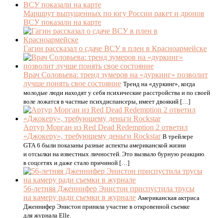
Маршрут выпущенных по югу России ракет и дронов
ВСУ показали на карте
Гагин рассказал о сдаче ВСУ в плен в Красноармейске
Врач Соловьева: тренд зумеров на «дуркинг» позволит
лучше понять свое состояние
Тренд на «дуркинг», когда
молодые люди находят у себя психические расстройства и по своей
воле ложатся в частные психдиспансеры, имеет двоякий […]
Артур Морган из Red Dead Redemption 2 ответил
«Джокеру», требующему деньги Rockstar
В трейлере
GTA 6 были показаны разные аспекты американской жизни
и отсылки на известных личностей. Это вызвало бурную реакцию
в соцсетях и даже стало причиной […]
56-летняя Дженнифер Энистон приспустила трусы
на камеру ради съемки в журнале
Американская актриса
Дженнифер Энистон приняла участие в откровенной съемке
для журнала Elle.