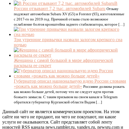
В
России отзывают 7,2 тыс. автомобилей Subaru
Отзыву
подлежат автомобили Subaru XV (G5) и Forester (S5), изготовленные
с 2017-го по 2019 год. Причиной отзыва стало возможное
ослабление болтов кронштейна заднего стабилизатора, которое […]
Три утренние привычки назвали залогом крепкого сна
ночью
Женщина с самой большой в мире афропрической
раскрыла ее секрет
Губернатор описал национальную идею России словами
«рожать как можно больше детей»
Россияне должны рожать
как можно больше детей, потому что не следует идти против
божьего замысла. С таким призывом на своем канале в Telegram
обратился губернатор Курганской области Вадим […]
Данный сайт не является коммерческим проектом. На этом
сайте ни чего не продают, ни чего не покупают, ни какие
услуги не оказываются. Сайт представляет собой ленту
новостей RSS канала news.rambler.ru, yandex.ru, newsru.com и