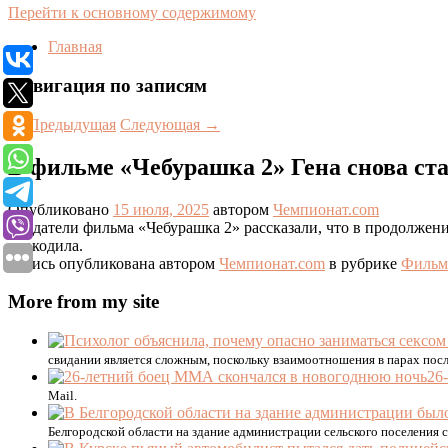
Перейти к основному содержимому
Главная
Навигация по записям
←
Предыдущая
Следующая
→
В фильме «Чебурашка 2» Гена снова ст
Опубликовано
15 июля, 2025
автором
Чемпионат.com
Создатели фильма «Чебурашка 2» рассказали, что в продолжении
крокодила.
Запись опубликована автором
Чемпионат.com
в рубрике
Фильм
More from my site
свидании является сложным, поскольку взаимоотношения в парах посл
26
Mail.
Белгородской области на здание администрации сельского поселения 