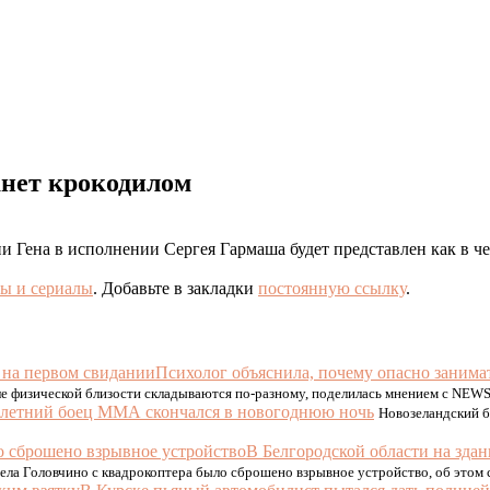
анет крокодилом
 Гена в исполнении Сергея Гармаша будет представлен как в чел
ы и сериалы
. Добавьте в закладки
постоянную ссылку
.
Психолог объяснила, почему опасно занима
е физической близости складываются по-разному, поделилась мнением с NEWS.
-летний боец ММА скончался в новогоднюю ночь
Новозеландский б
В Белгородской области на зда
села Головчино с квадрокоптера было сброшено взрывное устройство, об этом