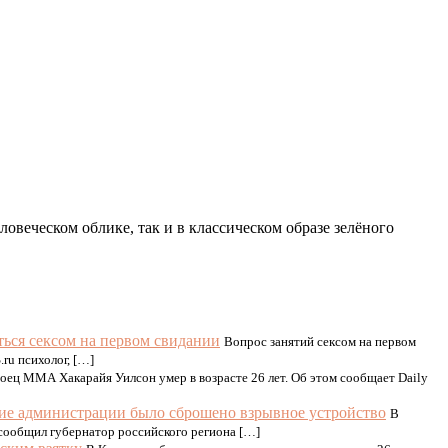
овеческом облике, так и в классическом образе зелёного
ться сексом на первом свидании
Вопрос занятий сексом на первом
ru психолог, […]
оец ММА Хакарайя Уилсон умер в возрасте 26 лет. Об этом сообщает Daily
ние администрации было сброшено взрывное устройство
В
 сообщил губернатор российского региона […]