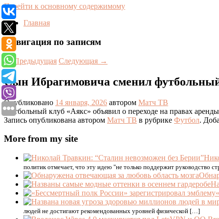
Перейти к основному содержимому
Главная
Навигация по записям
←
Предыдущая
Следующая
→
Сын Ибрагимовича сменил футбольный
Опубликовано
14 января, 2026
автором
Матч ТВ
Футбольный клуб «Аякс» объявил о переходе на правах арен
Запись опубликована автором
Матч ТВ
в рубрике
Футбол
. Доб
More from my site
Нико
политик отмечает, что эту идею "не только поддержит руководство с
Обнар
На
людей не достигают рекомендованных уровней физической […]