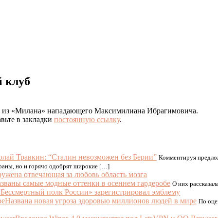
 клуб
ды из «Милана» нападающего Максимилиана Ибрагимовича.
авьте в закладки
постоянную ссылку
.
лай Травкин: “Сталин невозможен без Берии”
Комментируя предло
траны, но и горячо одобрят широкие […]
ужена отвечающая за любовь область мозга
званы самые модные оттенки в осеннем гардеробе
О них рассказала
«Бессмертный полк России» зарегистрировал эмблему
Названа новая угроза здоровью миллионов людей в мире
По оце