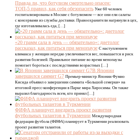
Правда ли, что ботулизм смертельно опасен:
ТОП-5 правил, как себя обезопасить
Уже 60 человек
госпитализированы в Москве с ботулизмом — все они ели салаты
с консервами из службы доставки. Правоохранители нагрянули в цех,
где изготавливалась еда, […]
«20 грамм сала в день — обязательно»: диетолог
рассказал, как питаться при менопаузе
С наступлением
климакса у женщин нередко увеличивается вес, повышается и риск
развития болезней. Правильное питание во время менопаузы
помогает бороться с последствиями возрастных […]
В Японии
завершился саммит G7
Премьер-министр Японии Фумио
Кисида объявил о завершении саммита «Большой семерки» на
итоговой пресс-конференции в Парке мира Хиросимы. Он также
выразил благодарность всем, кто принял […]
ФИФА планирует внедрить проект развития
футбольных талантов в Туркмении
Международная
федерация футбола (ФИФА) планирует в Туркмении реализовать
проект развития талантов.