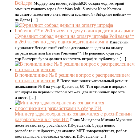
Вейдера
Моддер под ником jedijosh920 создал мод, который
заменяет главного героя Star Wars Jedi: Survivor Кэла Кестиса
на самого известного антагониста вселенной «Звёздные войны» —
на Дарта […]
Журналист собрал деньги на оплату штрафа Ройзмана**
в 260 тысяч по делу о дискредитации армии
Известный
журналист Венедиктов* собрал денежные средства на оплату
штрафа политика Евгения Ройзмана**. По решению суда экс-
мэр Екатеринбурга должен выплатить штраф за публичную […]
В поликлинике № 8 решили вопрос с распределением
потоков пациентов
В Пензе закончился капитальный ремонт
поликлиники № 8 на улице Краснова, 60. Там привели в порядок
коридоры на первом и втором этажах, два лестничных пролета
и шесть […]
Министр здравоохранения ознакомился с российскими
разработками в сфере ИИ
Глава Минздрава Михаил Мурашко
посетил выставку российских ИИ-решений. Среди новых
разработок: нейросеть для анализа МРТ новорождённых, робот-
доставщик для перевозки лекарств, ИИ-решение […]