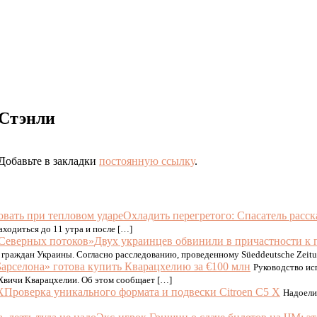
 Стэнли
 Добавьте в закладки
постоянную ссылку
.
Охладить перегретого: Спасатель расск
ходиться до 11 утра и после […]
Двух украинцев обвинили в причастности к
граждан Украины. Согласно расследованию, проведенному Süeddeutsche Zeitu
Барселона» готова купить Кварацхелию за €100 млн
Руководство ис
Хвичи Кварацхелии. Об этом сообщает […]
Проверка уникального формата и подвески Citroen C5 X
Надоели