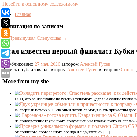
Перейти к основному содержимому
Главная
Навигация по записям
←
Предыдущая
Следующая
→
Стал известен первый финалист Кубка
Опубликовано
27 мая, 2026
автором
Алексей Гусев
Запись опубликована автором
Алексей Гусев
в рубрике
Спорт
.
More from my site
НСН, что во избежание получения теплового удара на солнце нужно на
«Северный поток» и «Северный поток-2» могут быть причастны двое 
«
на приобретение грузинского полузащитника итальянского «Наполи» 
от понятного проверенного бренда и с двухлетней […]