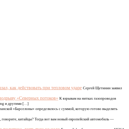
азал, как действовать при тепловом ударе
Сергей Щетинин заявил
 подрыву «Северных потоков»
К взрывам на нитках газопроводов
ng и другими […]
панской «Барселоны» определилось с суммой, которую готово выделить
, говорите, китайцы? Тогда вот вам новый европейский автомобиль —