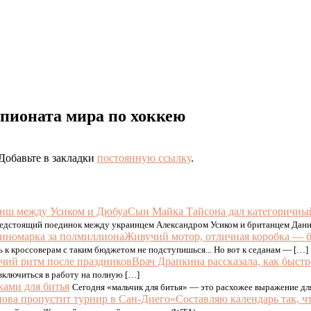
ионата мира по хоккею
 Добавьте в закладки
постоянную ссылку
.
Сын Майка Тайсона дал категоричны
предстоящий поединок между украинцем Александром Усиком и британцем Дан
Живучий мотор, отличная коробка — 
рь к кроссоверам с таким бюджетом не подступишься... Но вот к седанам — […]
Врач Драпкина рассказала, как быстр
 включиться в работу на полную […]
ками для битья
Сегодня «мальчик для битья» — это расхожее выражение дл
«Составляю календарь так, ч