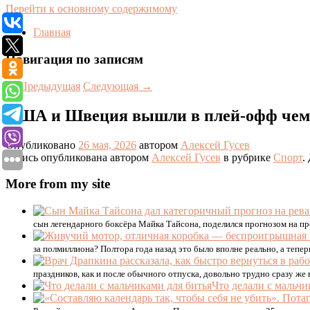
Перейти к основному содержимому
Главная
Навигация по записям
←
Предыдущая
Следующая
→
США и Швеция вышли в плей-офф чемп
Опубликовано
26 мая, 2026
автором
Алексей Гусев
Запись опубликована автором
Алексей Гусев
в рубрике
Спорт
.
More from my site
сын легендарного боксёра Майка Тайсона, поделился прогнозом на 
за полмиллиона? Полтора года назад это было вполне реально, а тепе
праздников, как и после обычного отпуска, довольно трудно сразу же
Что делали с мальчи