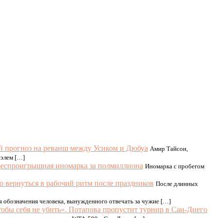
й прогноз на реванш между Усиком и Дюбуа
Амир Тайсон,
иэлем […]
беспроигрышная иномарка за полмиллиона
Иномарка с пробегом
о вернуться в рабочий ритм после праздников
После длинных
я обозначения человека, вынужденного отвечать за чужие […]
тобы себя не убить». Потапова пропустит турнир в Сан-Диего