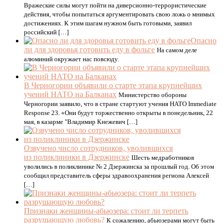
Вражеские силы могут пойти на диверсионно-террористические
действия, чтобы попытаться аргументировать свою ложь о мнимых
достижениях. К этим шагам нужном быть готовыми, заявил
российский […]
Опасно
ли для здоровья готовить еду в фольге
На самом деле
алюминий окружает нас повсюду.
В Черногории объявили о старте этапа крупнейших
учений НАТО на Балканах
Министерство обороны
Черногории заявило, что в стране стартуют учения НАТО Immediate
Response 23. «Они будут торжественно открыты в понедельник, 22
мая, в казарме "Владимир Кнежевич […]
Озвучено число сотрудников, уволившихся
из поликлиники в Дзержинске
Шесть медработников
уволились в поликлинике № 2 Дзержинска за прошлый год. Об этом
сообщил представитель сферы здравоохранения региона Алексей
[…]
Признаки женщины-абьюзера: стоит ли терпеть
разрушающую любовь?
К сожалению, абьюзерами могут быть