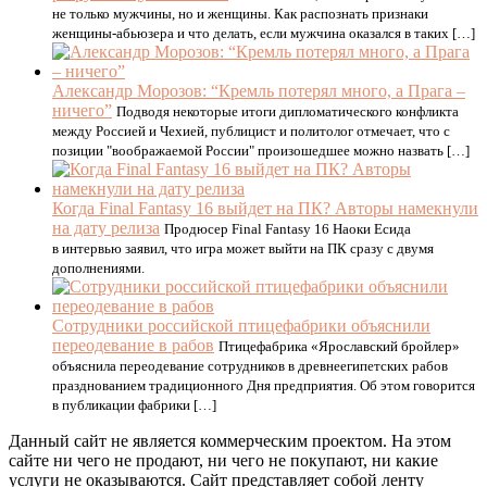
не только мужчины, но и женщины. Как распознать признаки
женщины-абьюзера и что делать, если мужчина оказался в таких […]
Александр Морозов: “Кремль потерял много, а Прага –
ничего”
Подводя некоторые итоги дипломатического конфликта
между Россией и Чехией, публицист и политолог отмечает, что с
позиции "воображаемой России" произошедшее можно назвать […]
Когда Final Fantasy 16 выйдет на ПК? Авторы намекнули
на дату релиза
Продюсер Final Fantasy 16 Наоки Есида
в интервью заявил, что игра может выйти на ПК сразу с двумя
дополнениями.
Сотрудники российской птицефабрики объяснили
переодевание в рабов
Птицефабрика «Ярославский бройлер»
объяснила переодевание сотрудников в древнеегипетских рабов
празднованием традиционного Дня предприятия. Об этом говорится
в публикации фабрики […]
Данный сайт не является коммерческим проектом. На этом
сайте ни чего не продают, ни чего не покупают, ни какие
услуги не оказываются. Сайт представляет собой ленту