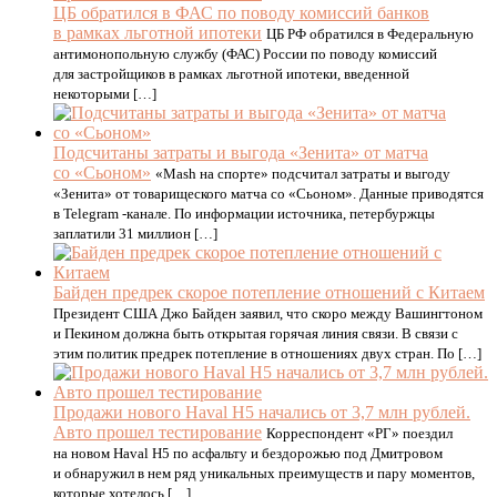
ЦБ обратился в ФАС по поводу комиссий банков
в рамках льготной ипотеки
ЦБ РФ обратился в Федеральную
антимонопольную службу (ФАС) России по поводу комиссий
для застройщиков в рамках льготной ипотеки, введенной
некоторыми […]
Подсчитаны затраты и выгода «Зенита» от матча
со «Сьоном»
«Mash на спорте» подсчитал затраты и выгоду
«Зенита» от товарищеского матча со «Сьоном». Данные приводятся
в Telegram -канале. По информации источника, петербуржцы
заплатили 31 миллион […]
Байден предрек скорое потепление отношений с Китаем
Президент США Джо Байден заявил, что скоро между Вашингтоном
и Пекином должна быть открытая горячая линия связи. В связи с
этим политик предрек потепление в отношениях двух стран. По […]
Продажи нового Haval H5 начались от 3,7 млн рублей.
Авто прошел тестирование
Корреспондент «РГ» поездил
на новом Haval H5 по асфальту и бездорожью под Дмитровом
и обнаружил в нем ряд уникальных преимуществ и пару моментов,
которые хотелось […]