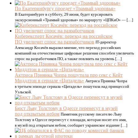
По Екатеринбургу проедет «Трамвай здоровья»
В Екатеринбурге в субботу, 29 июня, будет курсировать
экскурсионный «Трамвай здоровья» по маршруту «ЦПКиО» — […]
Киберексперт Косачёв: переход на российское
ПО увеличит спрос на разработчиков
IT-директор
Александр Косачёв выразил мнение, что переход российских
компаний на отечественные цифровые решения способен увеличить
спрос на разработчиков ПО, а также повлиять на уровень […]
Актриса Приянка Чопра пошутила про секс с Кейт
Миддлтон в сериале «Цитадель»
Актриса Приянка Чопра
в третьем эпизоде сериала «Цитадель» пошутила над принцессой
Уэльской.
Бюст Льву Толстому в Одессе перенесут в музей
под открытым небом
Памятник русскому писателю Льву
Толстому в Одессе перенесут с площади, которая носит его имя,
в музей под открытым небом, сообщает украинское издание […]