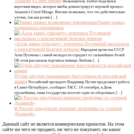
Assassinʼs Creed Mirage
Пользователь Twitter поделился
коротким видео, которое якобы демонстрирует игровой процесс
Assassin's Creed Mirage. Вполне возможно, что это действительно
утечка, так как ролик […]
Трамп назвал
возможных преемников
«Алла давно страдает»: портниха Пугачевой рассказала
о неизлечимой болезни певицы
Народная артистка СССР
Алла Пугачева с самой молодости страдает от сильнейших болей.
Об этом рассказала портниха певицы Любовь […]
Путин обсудит повышение боеготовности российской
армии
Российский президент Владимир Путин продолжает работу
в Санкт-Петербурге, сообщает ТАСС. 19 сентября, в День
оружейника, глава государства посетит одно из оборонных […]
В России придумали решение проблемы со «схемой
Долиной»
Данный сайт не является коммерческим проектом. На этом
сайте ни чего не продают, ни чего не покупают, ни какие