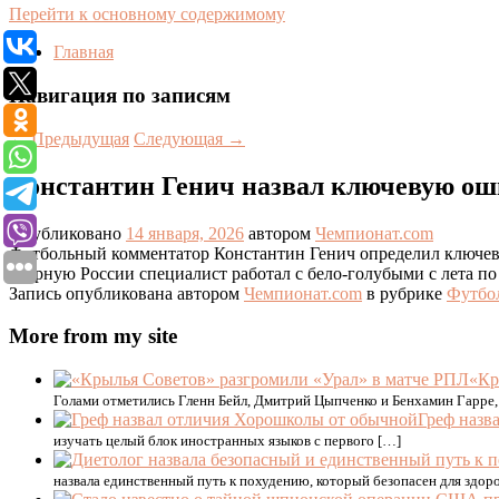
Перейти к основному содержимому
Главная
Навигация по записям
←
Предыдущая
Следующая
→
Константин Генич назвал ключевую ош
Опубликовано
14 января, 2026
автором
Чемпионат.com
Футбольный комментатор Константин Генич определил ключев
сборную России специалист работал с бело-голубыми с лета по 
Запись опубликована автором
Чемпионат.com
в рубрике
Футбо
More from my site
«Кр
Голами отметились Гленн Бейл, Дмитрий Цыпченко и Бенхамин Гарре,
Греф назв
изучать целый блок иностранных языков с первого […]
назвала единственный путь к похудению, который безопасен для здоро