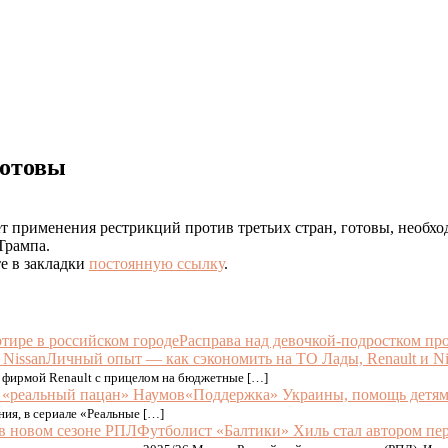
готовы
ет применения рестрикций против третьих стран, готовы, необх
Трампа.
те в закладки
постоянную ссылку
.
Расправа над девочкой-подростком про
Личный опыт — как сэкономить на ТО Лады, Renault и Ni
 фирмой Renault с прицелом на бюджетные […]
«Поддержка» Украины, помощь детям,
ния, в сериале «Реальные […]
Футболист «Балтики» Хиль стал автором пер