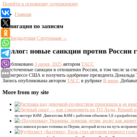
Перейти к основному содержимому
Главная
Навигация по записям
←
Предыдущая
Следующая
→
Келлог: новые санкции против России 
Опубликовано
3 июня, 2025
автором
ТАСС
Ужесточенные санкции в отношении России, в том числе за сч
в Конгрессе США и получить одобрение президента Дональда 
Запись опубликована автором
ТАСС
в рубрике
В мире
. Добавь
More from my site
на моторе K4M. Двигателиь К4М с рабочим объемом 1,6 л разработан
прославился ролью гопника из Перми, который встал на путь исправле