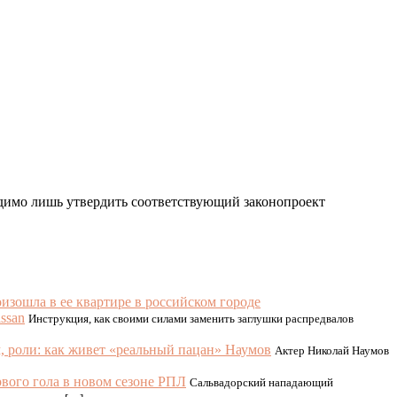
одимо лишь утвердить соответствующий законопроект
изошла в ее квартире в российском городе
ssan
Инструкция, как своими силами заменить заглушки распредвалов
 роли: как живет «реальный пацан» Наумов
Актер Николай Наумов
вого гола в новом сезоне РПЛ
Сальвадорский нападающий