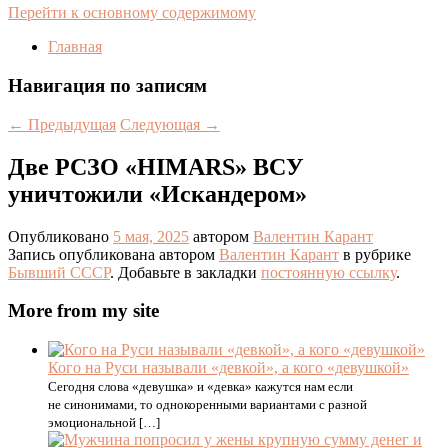
Перейти к основному содержимому
Главная
Навигация по записям
←
Предыдущая
Следующая
→
Две РСЗО «HIMARS» ВСУ
уничтожили «Искандером»
Опубликовано
5 мая, 2025
автором
Валентин Карант
Запись опубликована автором
Валентин Карант
в рубрике
Бывший СССР
. Добавьте в закладки
постоянную ссылку
.
More from my site
Кого на Руси называли «девкой», а кого «девушкой»
Сегодня слова «девушка» и «девка» кажутся нам если
не синонимами, то однокоренными вариантами с разной
эмоциональной […]