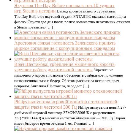
Якутская The Day Before попала в топ-10 худших
игр Steam в истории
Выход кооперативного сурвайвала
The Day Before от якутской студии FNTASTIC оказался настоящим
фиаско. Спустя два дня после релиза количество негативных отзывов
в Steam превысило […]
Арестович связал готовность Зеленского принять
мирное соглашение с коррупционным скандалом
Врач Шестакова: укрепление мышечного корсета
улучшит работу дыхательной системы
Укрепление
мышечного корсета позволит обеспечить стабильное положение
позвоночника, таза и бедер. Об этом рассказала остеопат, врач-
невролог Ангелина Шестакова, передает […]
Philips выпустила игровой монитор с технологией
защиты глаз и частотой 300 Гц
Philips выпустила новый 27-
дюймовый игровой монитор 27M2N3500UK с разрешением
2K (2560×1440) и высокой частотой обновления — 300 Гц. Экран
имеет быстрое время отклика 1 мс. Главная […]