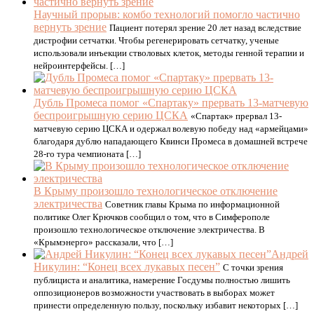
Научный прорыв: комбо технологий помогло частично
вернуть зрение
Пациент потерял зрение 20 лет назад вследствие
дистрофии сетчатки. Чтобы регенерировать сетчатку, ученые
использовали инъекции стволовых клеток, методы генной терапии и
нейроинтерфейсы. […]
Дубль Промеса помог «Спартаку» прервать 13-матчевую
беспроигрышную серию ЦСКА
«Спартак» прервал 13-
матчевую серию ЦСКА и одержал волевую победу над «армейцами»
благодаря дублю нападающего Квинси Промеса в домашней встрече
28-го тура чемпионата […]
В Крыму произошло технологическое отключение
электричества
Советник главы Крыма по информационной
политике Олег Крючков сообщил о том, что в Симферополе
произошло технологическое отключение электричества. В
«Крымэнерго» рассказали, что […]
Андрей
Никулин: “Конец всех лукавых песен”
С точки зрения
публициста и аналитика, намерение Госдумы полностью лишить
оппозиционеров возможности участвовать в выборах может
принести определенную пользу, поскольку избавит некоторых […]