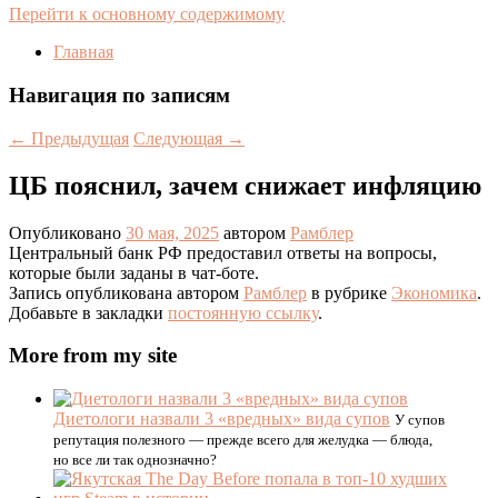
Перейти к основному содержимому
Главная
Навигация по записям
←
Предыдущая
Следующая
→
ЦБ пояснил, зачем снижает инфляцию
Опубликовано
30 мая, 2025
автором
Рамблер
Центральный банк РФ предоставил ответы на вопросы,
которые были заданы в чат-боте.
Запись опубликована автором
Рамблер
в рубрике
Экономика
.
Добавьте в закладки
постоянную ссылку
.
More from my site
Диетологи назвали 3 «вредных» вида супов
У супов
репутация полезного — прежде всего для желудка — блюда,
но все ли так однозначно?