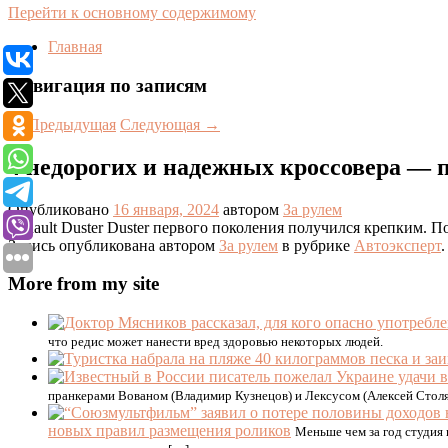
Перейти к основному содержимому
Главная
Навигация по записям
←
Предыдущая
Следующая
→
4 недорогих и надежных кроссовера — п
Опубликовано
16 января, 2024
автором
За рулем
Renault Duster Duster первого поколения получился крепким. П
Запись опубликована автором
За рулем
в рубрике
Автоэксперт
More from my site
что редис может нанести вред здоровью некоторых людей.
пранкерами Вованом (Владимир Кузнецов) и Лексусом (Алексей Столяр
новых правил размещения роликов
Меньше чем за год студия 