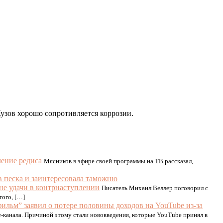
Кузов хорошо сопротивляется коррозии.
ление редиса
Мясников в эфире своей программы на ТВ рассказал,
в песка и заинтересовала таможню
не удачи в контрнаступлении
Писатель Михаил Веллер поговорил с
того, […]
ильм” заявил о потере половины доходов на YouTube из-за
be-канала. Причиной этому стали нововведения, которые YouTube принял в