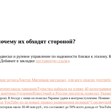
очему их обходят стороной?
одвески и рулевое управление по надежности близки к эталону. 
. Добавьте в закладки
постоянную ссылку
.
Доктор Мясников рассказал, для кого опасно употреб
Туристка набрала на пляже 40 килограммо
Известный в России писатель пожелал Украи
ов). В беседе с ними он пожелал Украине удачи в контрнаступлении. Помимо 
“Союзмультф
потеряла около 30-40 млн руб., что составляет до 50% всего дохода от YouTu